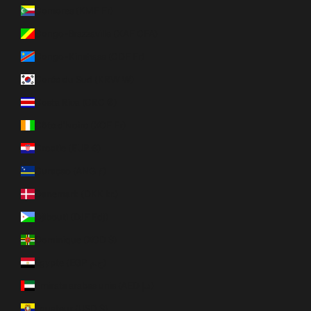
Comores (KMF Fr)
Congo-Brazzaville (XAF CFA)
Congo-Kinshasa (CDF Fr)
Corée du Sud (KRW ₩)
Costa Rica (CRC ₡)
Côte d’Ivoire (XOF Fr)
Croatie (EUR €)
Curaçao (ANG ƒ)
Danemark (DKK kr.)
Djibouti (DJF Fdj)
Dominique (XCD $)
Égypte (EGP ج.م)
Émirats arabes unis (AED د.إ)
Équateur (USD $)