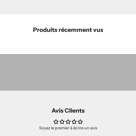
Produits récemment vus
Les Incontournables
MAGASINER
Les Classiques
MAGASINER
LES NOUVEAUTÉS
MAGASINER
Avis Clients
Soyez le premier à écrire un avis