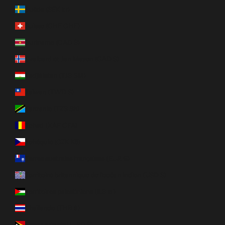
Suède (SEK kr)
Suisse (CHF CHF)
Suriname (CAD $)
Svalbard et Jan Mayen (CAD $)
Tadjikistan (TJS ЅМ)
Taïwan (TWD $)
Tanzanie (TZS Sh)
Tchad (XAF CFA)
Tchéquie (CZK Kč)
Terres australes françaises (EUR €)
Territoire britannique de l’océan Indien (USD $)
Territoires palestiniens (ILS ₪)
Thaïlande (THB ฿)
Timor oriental (USD $)