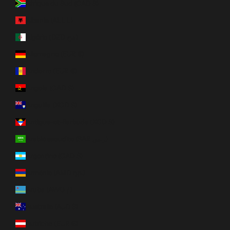
Afrique du Sud (CAD $)
Albanie (ALL L)
Algérie (DZD د.ج)
Allemagne (EUR €)
Andorre (EUR €)
Angola (CAD $)
Anguilla (XCD $)
Antigua-et-Barbuda (XCD $)
Arabie saoudite (SAR ر.س)
Argentine (CAD $)
Arménie (AMD դր.)
Aruba (AWG ƒ)
Australie (AUD $)
Autriche (EUR €)