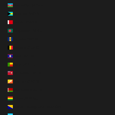
Azerbaïdjan (AZN ₼)
Bahamas (BSD $)
Bahreïn (CAD $)
Bangladesh (BDT ৳)
Barbade (BBD $)
Belgique (EUR €)
Belize (BZD $)
Bénin (XOF Fr)
Bermudes (USD $)
Bhoutan (CAD $)
Biélorussie (CAD $)
Bolivie (BOB Bs.)
Bosnie-Herzégovine (BAM КМ)