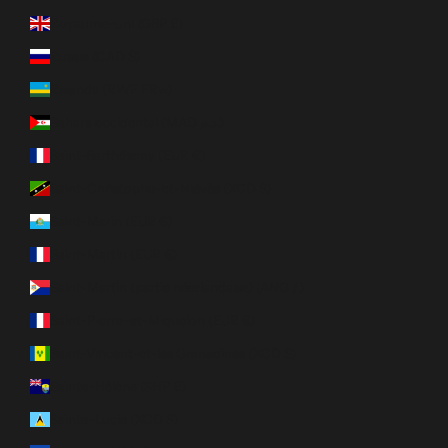
Royaume-Uni (GBP £)
Russie (CAD $)
Rwanda (RWF FRw)
Sahara occidental (MAD د.م.)
Saint-Barthélemy (EUR €)
Saint-Christophe-et-Niévès (XCD $)
Saint-Marin (EUR €)
Saint-Martin (EUR €)
Saint-Martin (partie néerlandaise) (ANG ƒ)
Saint-Pierre-et-Miquelon (EUR €)
Saint-Vincent-et-les Grenadines (XCD $)
Sainte-Hélène (SHP £)
Sainte-Lucie (XCD $)