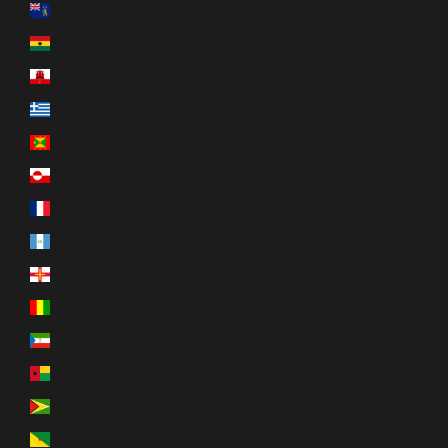
Géorgie du Sud-et-les Îles Sandwich du Sud (GBP £)
Ghana (CAD $)
Gibraltar (GBP £)
Grèce (EUR €)
Grenade (XCD $)
Groenland (DKK kr.)
Guadeloupe (EUR €)
Guatemala (GTQ Q)
Guernesey (GBP £)
Guinée (GNF Fr)
Guinée équatoriale (XAF CFA)
Guinée-Bissau (XOF Fr)
Guyana (GYD $)
Guyane française (EUR €)