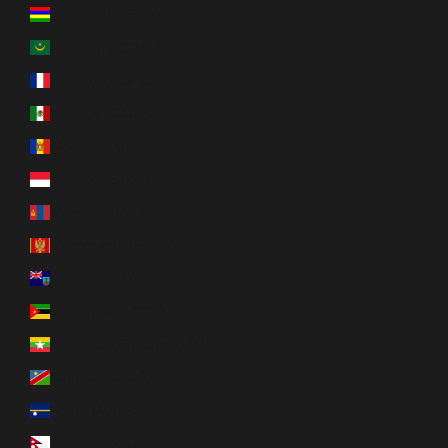
Maurice (MUR ₨)
Mauritanie (CAD $)
Mayotte (EUR €)
Mexique (CAD $)
Moldavie (MDL L)
Monaco (EUR €)
Mongolie (MNT ₮)
Monténégro (EUR €)
Montserrat (XCD $)
Mozambique (CAD $)
Myanmar (Birmanie) (MMK K)
Namibie (CAD $)
Nauru (AUD $)
Népal (NPR Rs.)