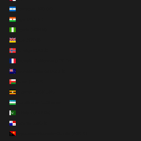
Nicaragua (NIO C$)
Niger (XOF Fr)
Nigeria (NGN ₦)
Niue (NZD $)
Norvège (CAD $)
Nouvelle-Calédonie (XPF Fr)
Nouvelle-Zélande (NZD $)
Oman (CAD $)
Ouganda (UGX USh)
Ouzbékistan (UZS so'm)
Pakistan (PKR ₨)
Panama (USD $)
Papouasie-Nouvelle-Guinée (PGK K)