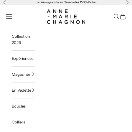
Passer au contenu
Livraison gratuite au Canada dès 150$ d'achat
Précédent
Sui
Anne-Marie Chagnon
Menu
Recherche
Panier
Collection
2026
Expériences
Magasiner
En Vedette
Boucles
Colliers