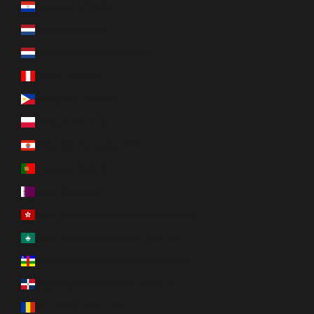
Paraguay (PYG ₲)
Pays-Bas (EUR €)
Pays-Bas caribéens (USD $)
Pérou (PEN S/)
Philippines (PHP ₱)
Pologne (PLN zł)
Polynésie française (XPF Fr)
Portugal (EUR €)
Qatar (QAR ر.ق)
R.A.S. chinoise de Hong Kong (HKD $)
R.A.S. chinoise de Macao (MOP P)
République centrafricaine (XAF CFA)
République dominicaine (DOP $)
Roumanie (RON Lei)