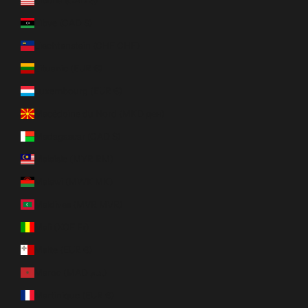
Libye (CAD $)
Liechtenstein (CHF CHF)
Lituanie (EUR €)
Luxembourg (EUR €)
Macédoine du Nord (MKD ден)
Madagascar (CAD $)
Malaisie (MYR RM)
Malawi (MWK MK)
Maldives (MVR MVR)
Mali (XOF Fr)
Malte (EUR €)
Maroc (MAD د.م.)
Martinique (EUR €)