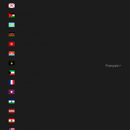
Jersey (CAD $)
Jordanie (CAD $)
Kazakhstan (KZT ₸)
Kenya (KES KSh)
Kirghizstan (KGS som)
Kiribati (CAD $)
Kosovo (EUR €)
Français
Langue
Koweït (CAD $)
Français
La Réunion (EUR €)
English
Laos (LAK ₭)
Lesotho (CAD $)
Lettonie (EUR €)
Liban (LBP ل.ل)
Liberia (CAD $)