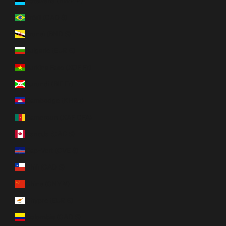
Botswana (BWP P)
Brésil (CAD $)
Brunei (BND $)
Bulgarie (EUR €)
Burkina Faso (XOF Fr)
Burundi (BIF Fr)
Cambodge (KHR ៛)
Cameroun (XAF CFA)
Canada (CAD $)
Cap-Vert (CVE $)
Chili (CAD $)
Chine (CNY ¥)
Chypre (EUR €)
Colombie (CAD $)