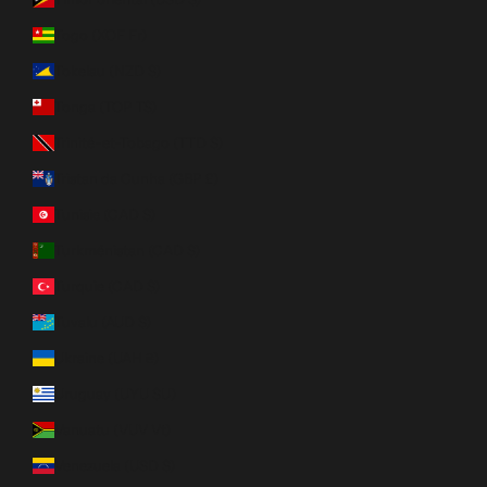
Togo (XOF Fr)
Tokelau (NZD $)
Tonga (TOP T$)
Trinité-et-Tobago (TTD $)
Tristan da Cunha (GBP £)
Tunisie (CAD $)
Turkménistan (CAD $)
Turquie (CAD $)
Tuvalu (AUD $)
Ukraine (UAH ₴)
Uruguay (UYU $U)
Vanuatu (VUV Vt)
Venezuela (USD $)