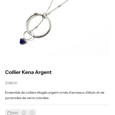
Collier Kena Argent
Prix de vente
$139.00
Ensemble de colliers étagés argent ornés d'anneaux d'étain et de
pyramides de verre colorées
2023