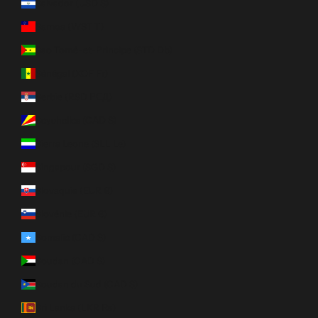
Salvador (USD $)
Samoa (WST T)
Sao Tomé-et-Principe (STD Db)
Sénégal (XOF Fr)
Serbie (RSD РСД)
Seychelles (CAD $)
Sierra Leone (SLL Le)
Singapour (SGD $)
Slovaquie (EUR €)
Slovénie (EUR €)
Somalie (CAD $)
Soudan (CAD $)
Soudan du Sud (CAD $)
Sri Lanka (LKR ₨)