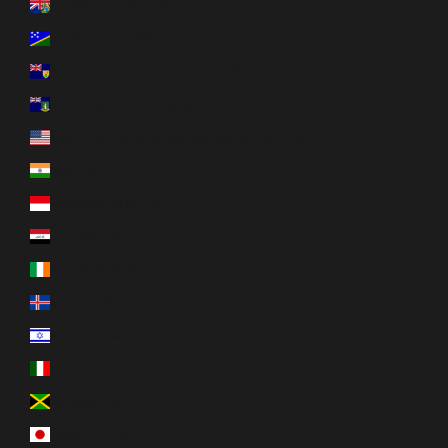
Îles Pitcairn (NZD $)
Îles Salomon (SBD $)
Îles Turques-et-Caïques (USD $)
Îles Vierges britanniques (USD $)
Îles mineures éloignées des États-Unis (USD $)
Inde (INR ₹)
Indonésie (IDR Rp)
Irak (CAD $)
Irlande (EUR €)
Islande (ISK kr)
Israël (ILS ₪)
Italie (EUR €)
Jamaïque (JMD $)
Japon (JPY ¥)