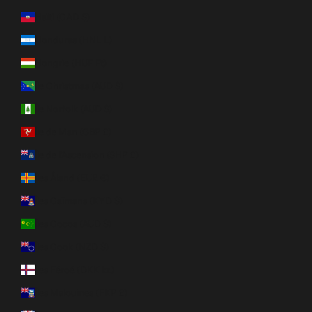
Haïti (CAD $)
Honduras (HNL L)
Hongrie (HUF Ft)
Île Christmas (AUD $)
Île Norfolk (AUD $)
Île de Man (GBP £)
Île de l’Ascension (SHP £)
Îles Åland (EUR €)
Îles Caïmans (KYD $)
Îles Cocos (AUD $)
Îles Cook (NZD $)
Îles Féroé (DKK kr.)
Îles Malouines (FKP £)