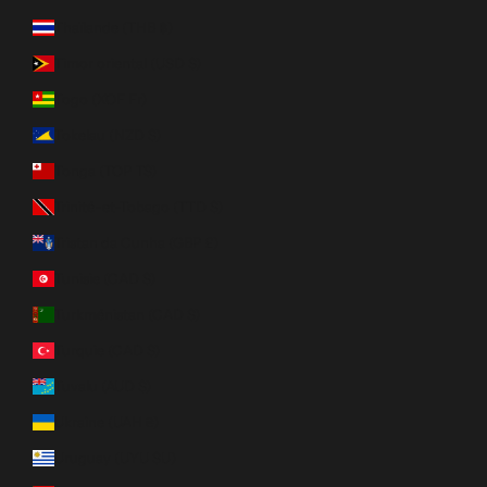
Thaïlande (THB ฿)
Timor oriental (USD $)
Togo (XOF Fr)
Tokelau (NZD $)
Tonga (TOP T$)
Trinité-et-Tobago (TTD $)
Tristan da Cunha (GBP £)
Tunisie (CAD $)
Turkménistan (CAD $)
Turquie (CAD $)
Tuvalu (AUD $)
Ukraine (UAH ₴)
Uruguay (UYU $U)