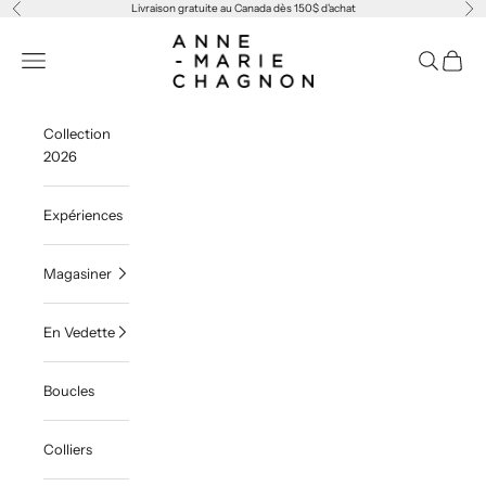
Passer au contenu
Livraison gratuite au Canada dès 150$ d'achat
Précédent
Sui
Anne-Marie Chagnon
Menu
Recherche
Panier
Collection
2026
Expériences
Magasiner
En Vedette
Boucles
Colliers