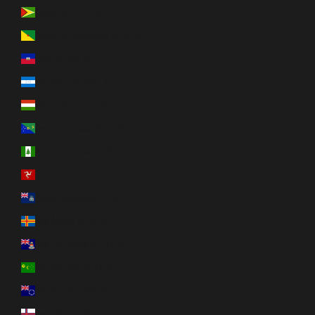
Guyana (GYD $)
Guyane française (EUR €)
Haïti (CAD $)
Honduras (HNL L)
Hongrie (HUF Ft)
Île Christmas (AUD $)
Île Norfolk (AUD $)
Île de Man (GBP £)
Île de l’Ascension (SHP £)
Îles Åland (EUR €)
Îles Caïmans (KYD $)
Îles Cocos (AUD $)
Îles Cook (NZD $)
Îles Féroé (DKK kr.)