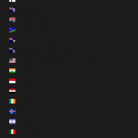
Îles Malouines (FKP £)
Îles Pitcairn (NZD $)
Îles Salomon (SBD $)
Îles Turques-et-Caïques (USD $)
Îles Vierges britanniques (USD $)
Îles mineures éloignées des États-Unis (USD $)
Inde (INR ₹)
Indonésie (IDR Rp)
Irak (CAD $)
Irlande (EUR €)
Islande (ISK kr)
Israël (ILS ₪)
Italie (EUR €)