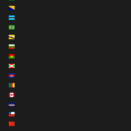
Bosnie-Herzégovine (BAM КМ)
Botswana (BWP P)
Brésil (CAD $)
Brunei (BND $)
Bulgarie (EUR €)
Burkina Faso (XOF Fr)
Burundi (BIF Fr)
Cambodge (KHR ៛)
Cameroun (XAF CFA)
Canada (CAD $)
Cap-Vert (CVE $)
Chili (CAD $)
Chine (CNY ¥)