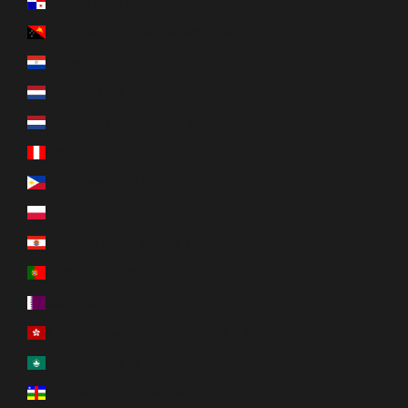
Panama (USD $)
Papouasie-Nouvelle-Guinée (PGK K)
Paraguay (PYG ₲)
Pays-Bas (EUR €)
Pays-Bas caribéens (USD $)
Pérou (PEN S/)
Philippines (PHP ₱)
Pologne (PLN zł)
Polynésie française (XPF Fr)
Portugal (EUR €)
Qatar (QAR ر.ق)
R.A.S. chinoise de Hong Kong (HKD $)
R.A.S. chinoise de Macao (MOP P)
République centrafricaine (XAF CFA)