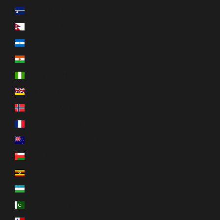
Nauru (AUD $)
Népal (NPR Rs.)
Nicaragua (NIO C$)
Niger (XOF Fr)
Nigeria (NGN ₦)
Niue (NZD $)
Norvège (CAD $)
Nouvelle-Calédonie (XPF Fr)
Nouvelle-Zélande (NZD $)
Oman (CAD $)
Ouganda (UGX USh)
Ouzbékistan (UZS so'm)
Pakistan (PKR ₨)