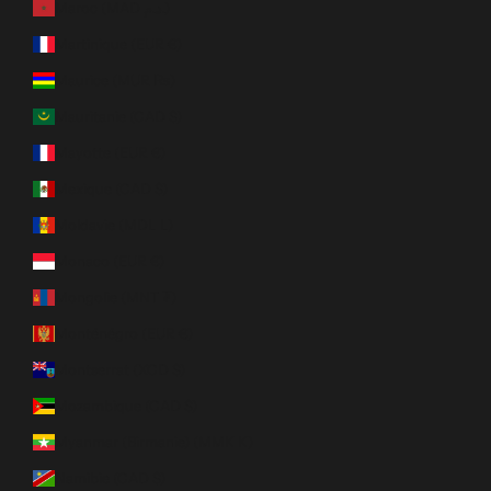
Maroc (MAD د.م.)
Martinique (EUR €)
Maurice (MUR ₨)
Mauritanie (CAD $)
Mayotte (EUR €)
Mexique (CAD $)
Moldavie (MDL L)
Monaco (EUR €)
Mongolie (MNT ₮)
Monténégro (EUR €)
Montserrat (XCD $)
Mozambique (CAD $)
Myanmar (Birmanie) (MMK K)
Namibie (CAD $)