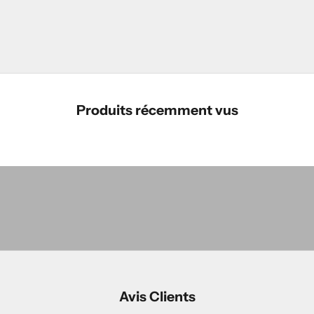
Produits récemment vus
Les Incontournables
MAGASINER
Les Classiques
MAGASINER
LES NOUVEAUTÉS
MAGASINER
Avis Clients