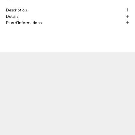
Description
Détails
Plus d'informations
Fabriqué à même notre atelier
Chaque bille et pendentif, imaginé, dessiné et sculpté par notre
créatrice, est coulé en étain dans notre propre fonderie. Nos artisans
fondeurs d'art maîtrisent une technique artisanale qui assure la
qualité du travail grâce à l'intégration de processus innovants.