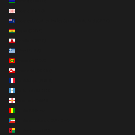
Gambie (GMD D)
Géorgie (CAD $)
Géorgie du Sud-et-les Îles Sandwich du Sud (GBP £)
Ghana (CAD $)
Gibraltar (GBP £)
Grèce (EUR €)
Grenade (XCD $)
Groenland (DKK kr.)
Guadeloupe (EUR €)
Guatemala (GTQ Q)
Guernesey (GBP £)
Guinée (GNF Fr)
Guinée équatoriale (XAF CFA)
Guinée-Bissau (XOF Fr)