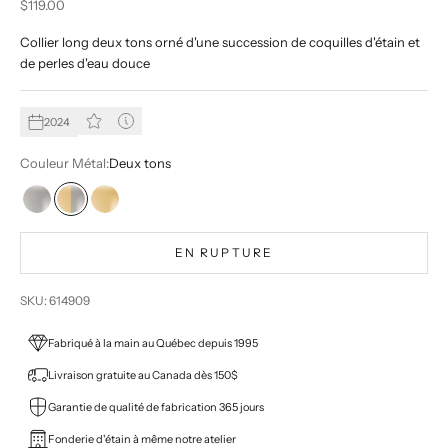
Prix de vente
$119.00
Collier long deux tons orné d'une succession de coquilles d'étain et
de perles d'eau douce
2024
Couleur Métal:
Deux tons
Argent
Deux tons
Or
EN RUPTURE
SKU: 614909
Fabriqué à la main au Québec depuis 1995
Livraison gratuite au Canada dès 150$
Garantie de qualité de fabrication 365 jours
Fonderie d'étain à même notre atelier