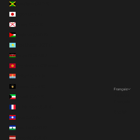
Jamaïque (JMD $)
Japon (JPY ¥)
Jersey (CAD $)
Jordanie (CAD $)
Kazakhstan (KZT ₸)
Kenya (KES KSh)
Kirghizstan (KGS som)
Kiribati (CAD $)
Kosovo (EUR €)
Français
Langue
Koweït (CAD $)
Français
La Réunion (EUR €)
English
Laos (LAK ₭)
Lesotho (CAD $)
Lettonie (EUR €)