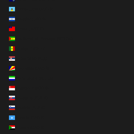
Sainte-Lucie (XCD $)
Salvador (USD $)
Samoa (WST T)
Sao Tomé-et-Principe (STD Db)
Sénégal (XOF Fr)
Serbie (RSD РСД)
Seychelles (CAD $)
Sierra Leone (SLL Le)
Singapour (SGD $)
Slovaquie (EUR €)
Slovénie (EUR €)
Somalie (CAD $)
Soudan (CAD $)