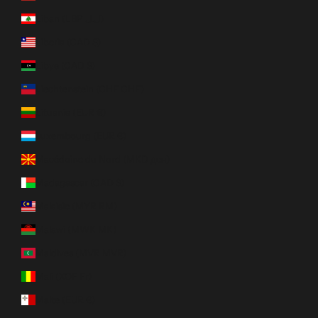
Liban (LBP ل.ل)
Liberia (CAD $)
Libye (CAD $)
Liechtenstein (CHF CHF)
Lituanie (EUR €)
Luxembourg (EUR €)
Macédoine du Nord (MKD ден)
Madagascar (CAD $)
Malaisie (MYR RM)
Malawi (MWK MK)
Maldives (MVR MVR)
Mali (XOF Fr)
Malte (EUR €)