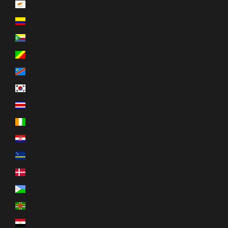
Chypre (EUR €)
Colombie (CAD $)
Comores (KMF Fr)
Congo-Brazzaville (XAF CFA)
Congo-Kinshasa (CDF Fr)
Corée du Sud (KRW ₩)
Costa Rica (CRC ₡)
Côte d’Ivoire (XOF Fr)
Croatie (EUR €)
Curaçao (ANG ƒ)
Danemark (DKK kr.)
Djibouti (DJF Fdj)
Dominique (XCD $)
Égypte (EGP ج.م)