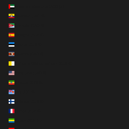
Émirats arabes unis (AED د.إ)
Équateur (USD $)
Érythrée (CAD $)
Espagne (EUR €)
Estonie (EUR €)
Eswatini (CAD $)
État de la Cité du Vatican (EUR €)
États-Unis (USD $)
Éthiopie (ETB Br)
Fidji (FJD $)
Finlande (EUR €)
France (EUR €)
Gabon (XOF Fr)