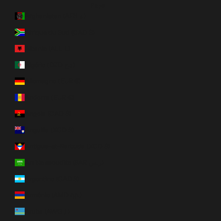
Pays
Afghanistan (AFN ؋)
Afrique du Sud (CAD $)
Albanie (ALL L)
Algérie (DZD د.ج)
Allemagne (EUR €)
Andorre (EUR €)
Angola (CAD $)
Anguilla (XCD $)
Antigua-et-Barbuda (XCD $)
Arabie saoudite (SAR ر.س)
Argentine (CAD $)
Arménie (AMD դր.)
Aruba (AWG ƒ)