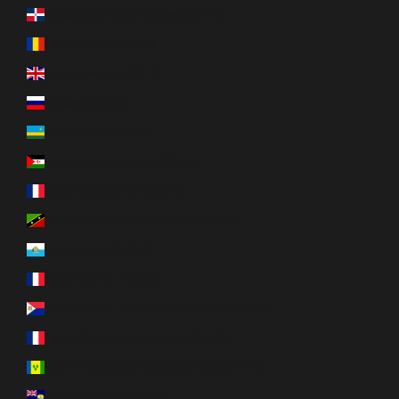
République dominicaine (DOP $)
Roumanie (RON Lei)
Royaume-Uni (GBP £)
Russie (CAD $)
Rwanda (RWF FRw)
Sahara occidental (MAD د.م.)
Saint-Barthélemy (EUR €)
Saint-Christophe-et-Niévès (XCD $)
Saint-Marin (EUR €)
Saint-Martin (EUR €)
Saint-Martin (partie néerlandaise) (ANG ƒ)
Saint-Pierre-et-Miquelon (EUR €)
Saint-Vincent-et-les Grenadines (XCD $)
Sainte-Hélène (SHP £)