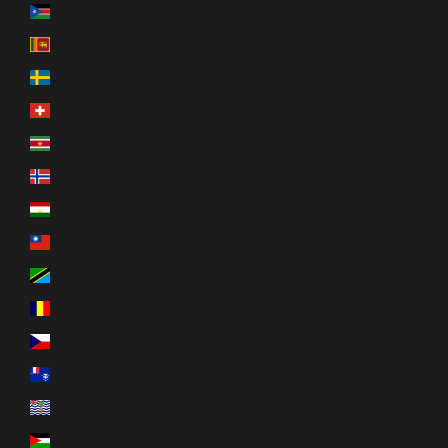
Soudan du Sud (CAD $)
Sri Lanka (LKR ₨)
Suède (SEK kr)
Suisse (CHF CHF)
Suriname (CAD $)
Svalbard et Jan Mayen (CAD $)
Tadjikistan (TJS ЅМ)
Taïwan (TWD $)
Tanzanie (TZS Sh)
Tchad (XAF CFA)
Tchéquie (CZK Kč)
Terres australes françaises (EUR €)
Territoire britannique de l’océan Indien (USD $)
Territoires palestiniens (ILS ₪)