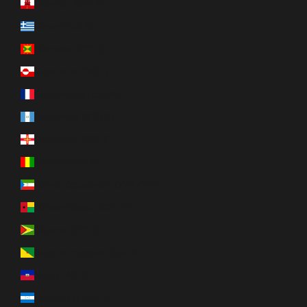
Gibraltar (GBP £)
Grèce (EUR €)
Grenade (XCD $)
Groenland (DKK kr.)
Guadeloupe (EUR €)
Guatemala (GTQ Q)
Guernesey (GBP £)
Guinée (GNF Fr)
Guinée équatoriale (XAF CFA)
Guinée-Bissau (XOF Fr)
Guyana (GYD $)
Guyane française (EUR €)
Haïti (CAD $)
Honduras (HNL L)