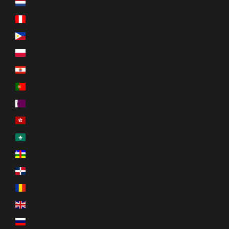
Pays-Bas caribéens (USD $)
Pérou (PEN S/)
Philippines (PHP ₱)
Pologne (PLN zł)
Polynésie française (XPF Fr)
Portugal (EUR €)
Qatar (QAR ر.ق)
R.A.S. chinoise de Hong Kong (HKD $)
R.A.S. chinoise de Macao (MOP P)
République centrafricaine (XAF CFA)
République dominicaine (DOP $)
Roumanie (RON Lei)
Royaume-Uni (GBP £)
Russie (CAD $)