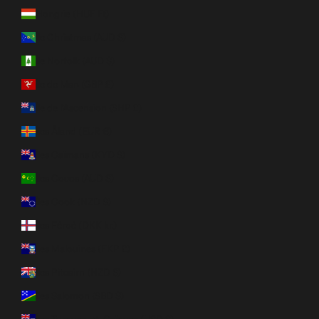
Hongrie (HUF Ft)
Île Christmas (AUD $)
Île Norfolk (AUD $)
Île de Man (GBP £)
Île de l’Ascension (SHP £)
Îles Åland (EUR €)
Îles Caïmans (KYD $)
Îles Cocos (AUD $)
Îles Cook (NZD $)
Îles Féroé (DKK kr.)
Îles Malouines (FKP £)
Îles Pitcairn (NZD $)
Îles Salomon (SBD $)
Îles Turques-et-Caïques (USD $)