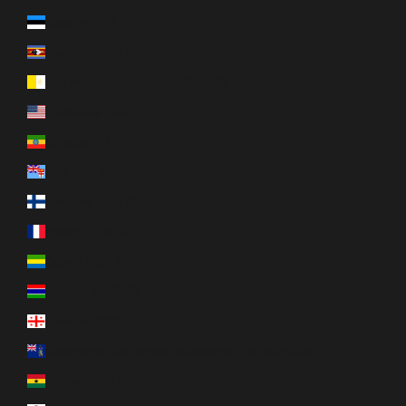
Estonie (EUR €)
Eswatini (CAD $)
État de la Cité du Vatican (EUR €)
États-Unis (USD $)
Éthiopie (ETB Br)
Fidji (FJD $)
Finlande (EUR €)
France (EUR €)
Gabon (XOF Fr)
Gambie (GMD D)
Géorgie (CAD $)
Géorgie du Sud-et-les Îles Sandwich du Sud (GBP £)
Ghana (CAD $)