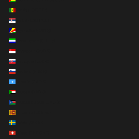
Sénégal (XOF Fr)
Serbie (RSD РСД)
Seychelles (CAD $)
Sierra Leone (SLL Le)
Singapour (SGD $)
Slovaquie (EUR €)
Slovénie (EUR €)
Somalie (CAD $)
Soudan (CAD $)
Soudan du Sud (CAD $)
Sri Lanka (LKR ₨)
Suède (SEK kr)
Suisse (CHF CHF)