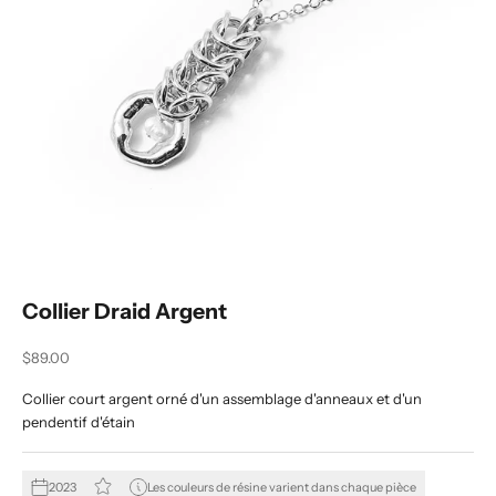
Collier Draid Argent
Prix de vente
$89.00
Collier court argent orné d'un assemblage d'anneaux et d'un
pendentif d'étain
2023
Les couleurs de résine varient dans chaque pièce