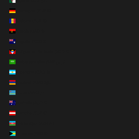
Algérie (DZD د.ج)
Allemagne (EUR €)
Andorre (EUR €)
Angola (CAD $)
Anguilla (XCD $)
Antigua-et-Barbuda (XCD $)
Arabie saoudite (SAR ر.س)
Argentine (CAD $)
Arménie (AMD դր.)
Aruba (AWG ƒ)
Australie (AUD $)
Autriche (EUR €)
Azerbaïdjan (AZN ₼)
Bahamas (BSD $)