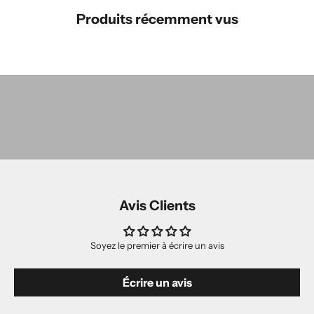
Produits récemment vus
Les Incontournables
MAGASINER
Les Classiques
MAGASINER
LES NOUVEAUTÉS
MAGASINER
Avis Clients
Soyez le premier à écrire un avis
Écrire un avis