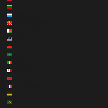
Lituanie (EUR €)
Luxembourg (EUR €)
Macédoine du Nord (MKD ден)
Madagascar (CAD $)
Malaisie (MYR RM)
Malawi (MWK MK)
Maldives (MVR MVR)
Mali (XOF Fr)
Malte (EUR €)
Maroc (MAD د.م.)
Martinique (EUR €)
Maurice (MUR ₨)
Mauritanie (CAD $)