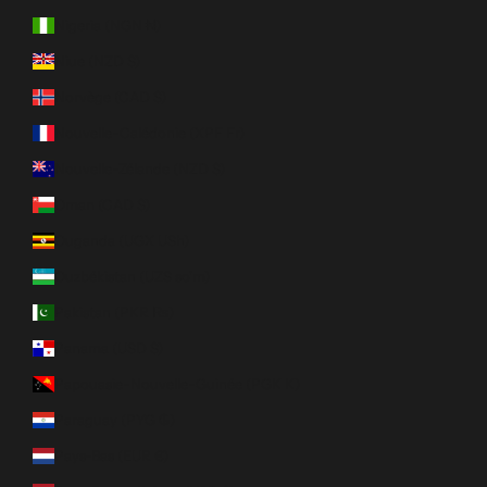
Nigeria (NGN ₦)
Niue (NZD $)
Norvège (CAD $)
Nouvelle-Calédonie (XPF Fr)
Nouvelle-Zélande (NZD $)
Oman (CAD $)
Ouganda (UGX USh)
Ouzbékistan (UZS so'm)
Pakistan (PKR ₨)
Panama (USD $)
Papouasie-Nouvelle-Guinée (PGK K)
Paraguay (PYG ₲)
Pays-Bas (EUR €)