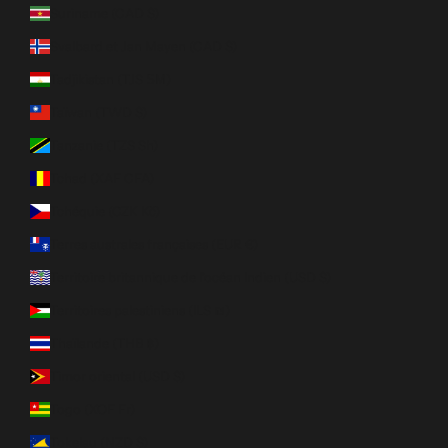
Suriname (CAD $)
Svalbard et Jan Mayen (CAD $)
Tadjikistan (TJS ЅМ)
Taïwan (TWD $)
Tanzanie (TZS Sh)
Tchad (XAF CFA)
Tchéquie (CZK Kč)
Terres australes françaises (EUR €)
Territoire britannique de l’océan Indien (USD $)
Territoires palestiniens (ILS ₪)
Thaïlande (THB ฿)
Timor oriental (USD $)
Togo (XOF Fr)
Tokelau (NZD $)