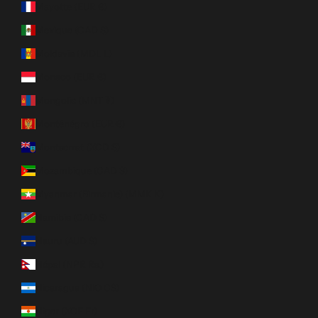
Mayotte (EUR €)
Mexique (CAD $)
Moldavie (MDL L)
Monaco (EUR €)
Mongolie (MNT ₮)
Monténégro (EUR €)
Montserrat (XCD $)
Mozambique (CAD $)
Myanmar (Birmanie) (MMK K)
Namibie (CAD $)
Nauru (AUD $)
Népal (NPR Rs.)
Nicaragua (NIO C$)
Niger (XOF Fr)