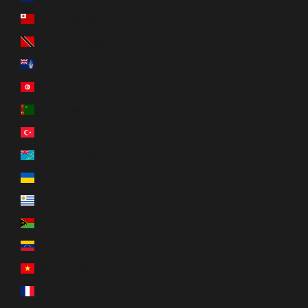
Tonga (TOP T$)
Trinité-et-Tobago (TTD $)
Tristan da Cunha (GBP £)
Tunisie (CAD $)
Turkménistan (CAD $)
Turquie (CAD $)
Tuvalu (AUD $)
Ukraine (UAH ₴)
Uruguay (UYU $U)
Vanuatu (VUV Vt)
Venezuela (USD $)
Viêt Nam (VND ₫)
Wallis-et-Futuna (XPF Fr)