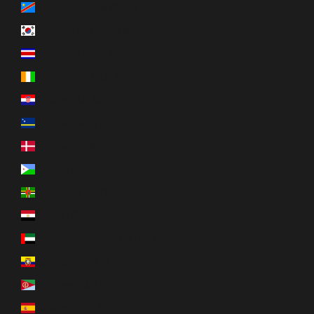
Congo-Kinshasa (CDF Fr)
Corée du Sud (KRW ₩)
Costa Rica (CRC ₡)
Côte d’Ivoire (XOF Fr)
Croatie (EUR €)
Curaçao (ANG ƒ)
Danemark (DKK kr.)
Djibouti (DJF Fdj)
Dominique (XCD $)
Égypte (EGP ج.م)
Émirats arabes unis (AED د.إ)
Équateur (USD $)
Érythrée (CAD $)
Espagne (EUR €)