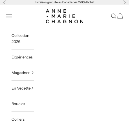
Passer au contenu
Livraison gratuite au Canada dès 150$ d'achat
Précédent
Sui
Anne-Marie Chagnon
Menu
Recherche
Panier
Collection
2026
Expériences
Magasiner
En Vedette
Boucles
Colliers