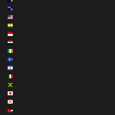
Îles Vierges britanniques (USD $)
Îles mineures éloignées des États-Unis (USD $)
Inde (INR ₹)
Indonésie (IDR Rp)
Irak (CAD $)
Irlande (EUR €)
Islande (ISK kr)
Israël (ILS ₪)
Italie (EUR €)
Jamaïque (JMD $)
Japon (JPY ¥)
Jersey (CAD $)
Jordanie (CAD $)