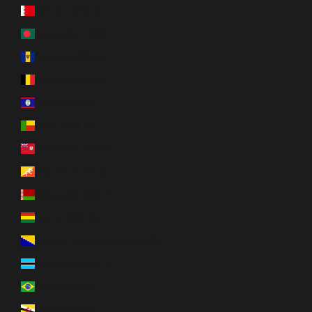
Bahreïn (CAD $)
Bangladesh (BDT ৳)
Barbade (BBD $)
Belgique (EUR €)
Belize (BZD $)
Bénin (XOF Fr)
Bermudes (USD $)
Bhoutan (CAD $)
Biélorussie (CAD $)
Bolivie (BOB Bs.)
Bosnie-Herzégovine (BAM КМ)
Botswana (BWP P)
Brésil (CAD $)
Brunei (BND $)