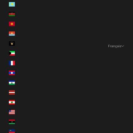
Kazakhstan (KZT ₸)
Kenya (KES KSh)
Kirghizstan (KGS som)
Kiribati (CAD $)
Kosovo (EUR €)
Français
Langue
Koweït (CAD $)
Français
La Réunion (EUR €)
English
Laos (LAK ₭)
Lesotho (CAD $)
Lettonie (EUR €)
Liban (LBP ل.ل)
Liberia (CAD $)
Libye (CAD $)
Liechtenstein (CHF CHF)