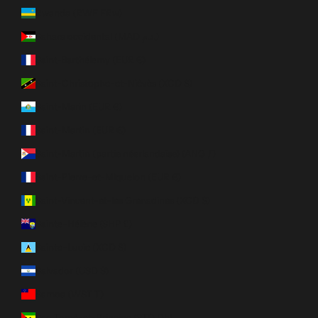
Rwanda (RWF FRw)
Sahara occidental (MAD د.م.)
Saint-Barthélemy (EUR €)
Saint-Christophe-et-Niévès (XCD $)
Saint-Marin (EUR €)
Saint-Martin (EUR €)
Saint-Martin (partie néerlandaise) (ANG ƒ)
Saint-Pierre-et-Miquelon (EUR €)
Saint-Vincent-et-les Grenadines (XCD $)
Sainte-Hélène (SHP £)
Sainte-Lucie (XCD $)
Salvador (USD $)
Samoa (WST T)
Sao Tomé-et-Principe (STD Db)