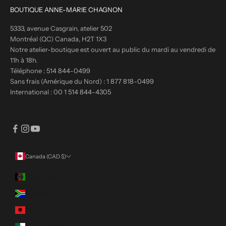
BOUTIQUE ANNE-MARIE CHAGNON
5333, avenue Casgrain, atelier 502
Montréal (QC) Canada, H2T 1X3
Notre atelier-boutique est ouvert au public du mardi au vendredi de
11h à 18h.
Téléphone :
514 844-0499
Sans frais (Amérique du Nord) :
1 877 818-0499
International :
00 1 514 844-4305
Canada (CAD $)
Pays
Afghanistan (AFN ؋)
Afrique du Sud (CAD $)
Albanie (ALL L)