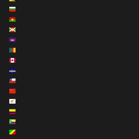
Bulgarie (EUR €)
Burkina Faso (XOF Fr)
Burundi (BIF Fr)
Cambodge (KHR ៛)
Cameroun (XAF CFA)
Canada (CAD $)
Cap-Vert (CVE $)
Chili (CAD $)
Chine (CNY ¥)
Chypre (EUR €)
Colombie (CAD $)
Comores (KMF Fr)
Congo-Brazzaville (XAF CFA)